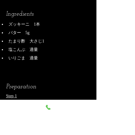
Ingredients
ズッキーニ　1本
バター　5g
たまり酢　大さじ1
塩こんぶ　適量
いりごま　適量
Preparation
Step 1
フライパンにバターを溶かしたらズッキーニ
を入れて弱火～中火で両面に焼き目をつけ
る。