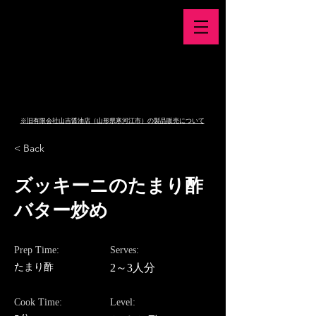
株式会社庄司久仁蔵商店
〒990-0034山形県山形市東原町1丁目6-2
TEL023-623-0061
FAX023-623-0062
営業時間：月～土8：30～19：00
（配達・ご注文は17：00まで）
休業日：日・祝日
​※旧有限会社山吉醤油店（山形県寒河江市）の製品販売について
< Back
ズッキーニのたまり酢
バター炒め
Prep Time:
Serves:
たまり酢
2～3人分
Cook Time:
Level: