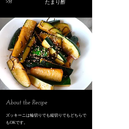
5分
たまり酢
About the Recipe
ズッキーニは輪切りでも縦切りでもどちらで
もOKです。