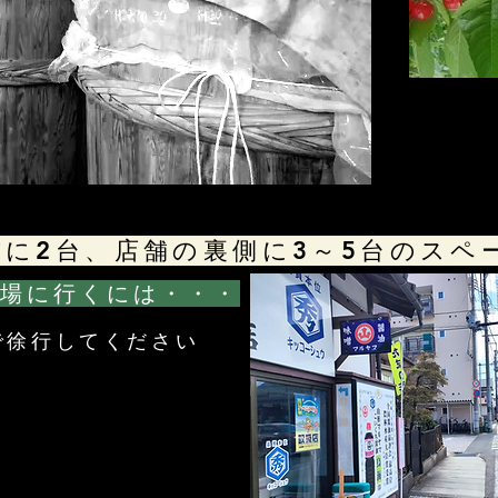
に2台、店舗の裏側に3～5台のス
車場に行くには・・・
で徐行してください