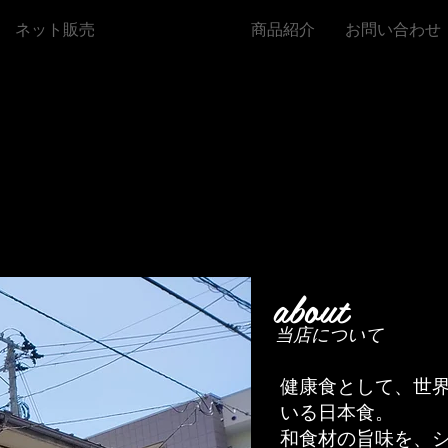
ネット販売
当店について
商品紹介
お問い合わせ
株式会社庄司久仁蔵商店
〒990-0034山形県山形市東原町1丁目6-2
TEL023-623-0061
FAX023-623-0062
間：月～土8：30～19：00
（配達・ご注文は17：0
休業日：日・祝日
about
​当店について
健康食として、世
いる日本食。
和食材の旨味を、