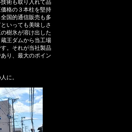
い技術も取り入れて品
正価格の３本柱を堅持
る全国的通信販売も多
何といっても美味しさ
王の樹氷が溶け出した
、蔵王ダムから当工場
です。それが当社製品
であり、最大のポイン
の人に。