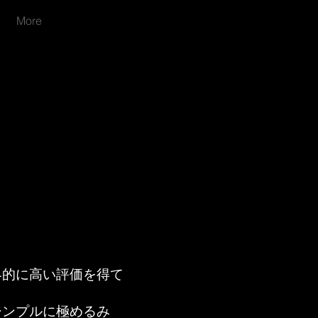
More
0まで）
界的に高い評価を得て
シンプルに極めるみ