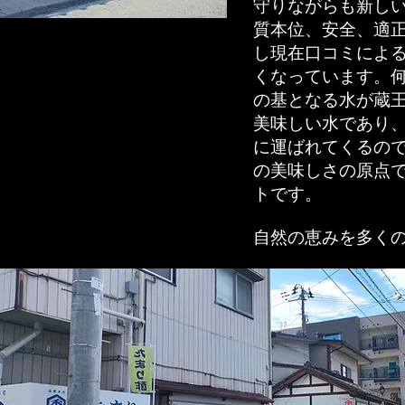
守りながらも新し
質本位、安全、適
し現在口コミによ
くなっています。
の基となる水が蔵
美味しい水であり
に運ばれてくるの
の美味しさの原点
トです。
自然の恵みを多く