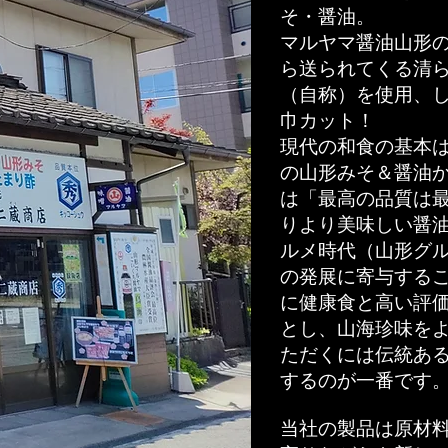
そ・醤油。
マルヤマ醤油山形
ら送られてくる清
（自称）を使用、
巾カット！
現代の和食の基本
の山形みそ＆醤油
は「最高の品質は
りより美味しい醤
ルメ時代（山形グ
の発展に寄与する
に健康食と高い評
とし、山海珍味を
ただくには伝統あ
するのが一番です
当社の製品は原材