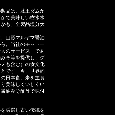
の製品は、蔵王ダムか
らかで美味しい樹氷水
しかも、全製品塩分大
は、山形マルヤマ醤油
から。当社のモットー
最大のサービス」であ
油みそ等を提供し、グ
ルメも含む）の食文化
ことです。今、世界的
価の日本食。米を主食
より美味しくいしくい
る醤油みそ酢等で味付
。
料を厳選し古い伝統を