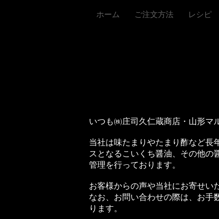
ホーム
ご注文方法
レシピ
営業時
いつも㈱庄司久仁蔵商店・山形マ
当社は味たまりやたまり酢など長
スとなるこいくち醤油、その他の
管理を行っております。
お客様からの声や当社にお寄せい
なお、お問い合わせの際は、お手
ります。