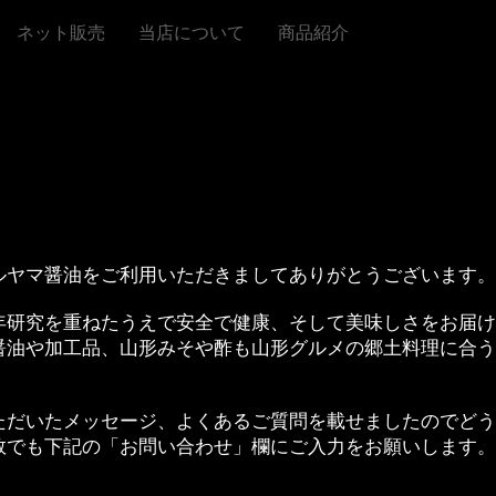
ネット販売
当店について
商品紹介
お問い合わせ
株式会社庄司久仁蔵商店
〒990-0034山形県山形市東原町1丁目6-2
TEL023-623-0061
FAX023-623-0062
間：月～土8：30～19：00
（配達・ご注文は17：0
休業日：日・祝日
ルヤマ醤油をご利用いただきましてありがとうございます。
年研究を重ねたうえで安全で健康、そして美味しさをお届け
醤油や加工品、山形みそや酢も山形グルメの郷土料理に合う
ただいたメッセージ、よくあるご質問を載せましたのでどう
数でも下記の「お問い合わせ」欄にご入力をお願いします。