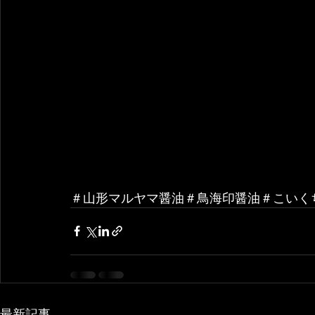
＃山形マルヤマ醤油＃鳥海印醤油＃こいく
最新記事