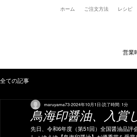
ホーム
ご注文方法
レシピ
営業時
全ての記事
maruyama73
2024年10月1日
読了時間: 1分
鳥海印醤油、入賞
先日、令和6年度（第51回）全国醤油品