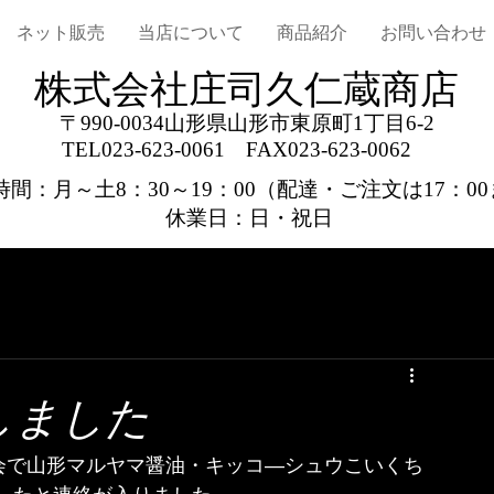
ネット販売
当店について
商品紹介
お問い合わせ
株式会社庄司久仁蔵商店
〒990-0034山形県山形市東原町1丁目6-2
TEL023-623-0061
FAX023-623-0062
間：月～土8：30～19：00
（配達・ご注文は17：0
休業日：日・祝日
しました
評会で山形マルヤマ醤油・キッコ―シュウこいくち