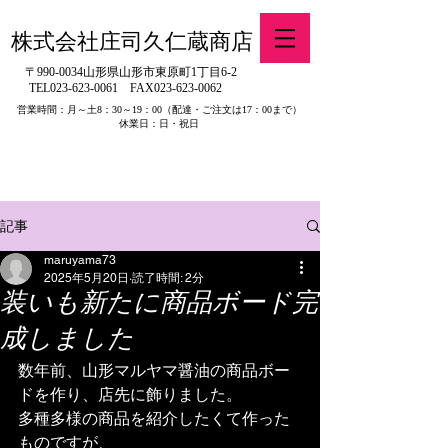
株式会社庄司久仁蔵商店
〒990-0034山形県山形市東原町1丁目6-2
TEL023-623-0061
FAX023-623-0062
営業時間：月～土8：30～19：00
（配達・ご注文は17：00まで）
休業日：日・祝日
​※旧有限会社山吉醤油店（山形県寒河江市）の製品販売について
記事
maruyama73
2025年5月20日
読了時間: 2分
装いも新たに商品ボード完
成しました
数年前、山形マルヤマ醤油の商品ボー
ドを作り、店先に飾りました。
多種多様の商品を紹介したくて作った
ものですが、