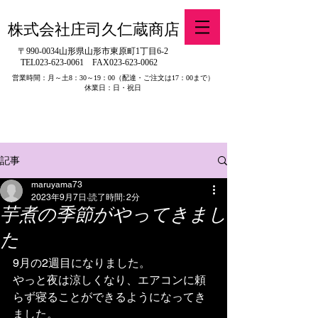
株式会社庄司久仁蔵商店
〒990-0034山形県山形市東原町1丁目6-2
TEL023-623-0061
FAX023-623-0062
営業時間：月～土8：30～19：00
（配達・ご注文は17：00まで）
休業日：日・祝日
​※旧有限会社山吉醤油店（山形県寒河江市）の製品販売について
記事
maruyama73
2023年9月7日
読了時間: 2分
芋煮の季節がやってきまし
た
9月の2週目になりました。
やっと夜は涼しくなり、エアコンに頼
らず寝ることができるようになってき
ました。