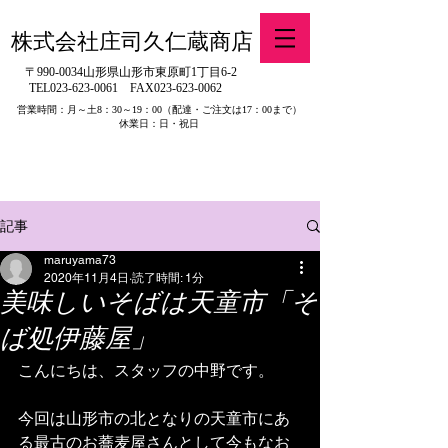
株式会社庄司久仁蔵商店
〒990-0034山形県山形市東原町1丁目6-2
TEL023-623-0061
FAX023-623-0062
営業時間：月～土8：30～19：00
（配達・ご注文は17：00まで）
休業日：日・祝日
​※旧有限会社山吉醤油店（山形県寒河江市）の製品販売について
記事
maruyama73
2020年11月4日
読了時間: 1分
美味しいそばは天童市「そ
ば処伊藤屋」
こんにちは、スタッフの中野です。
今回は山形市の北となりの天童市にあ
る最古のお蕎麦屋さんとして今もなお