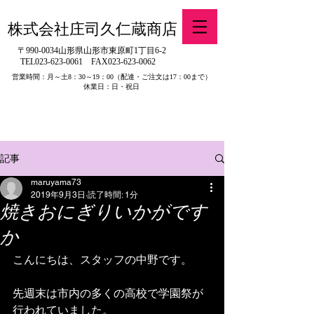
株式会社庄司久仁蔵商店
〒990-0034山形県山形市東原町1丁目6-2
TEL023-623-0061
FAX023-623-0062
営業時間：月～土8：30～19：00
（配達・ご注文は17：00まで）
休業日：日・祝日
​※旧有限会社山吉醤油店（山形県寒河江市）の製品販売について
記事
maruyama73
2019年9月3日
読了時間: 1分
焼きおにぎりいかがです
か
こんにちは、スタッフの中野です。
先週末は市内の多くの高校で学園祭が
行われていました。