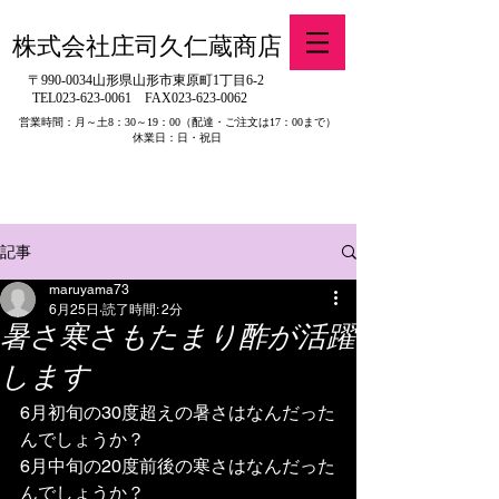
株式会社庄司久仁蔵商店
〒990-0034山形県山形市東原町1丁目6-2
TEL023-623-0061
FAX023-623-0062
営業時間：月～土8：30～19：00
（配達・ご注文は17：00まで）
休業日：日・祝日
​※旧有限会社山吉醤油店（山形県寒河江市）の製品販売について
記事
maruyama73
6月25日
読了時間: 2分
暑さ寒さもたまり酢が活躍
します
6月初旬の30度超えの暑さはなんだった
んでしょうか？
6月中旬の20度前後の寒さはなんだった
んでしょうか？