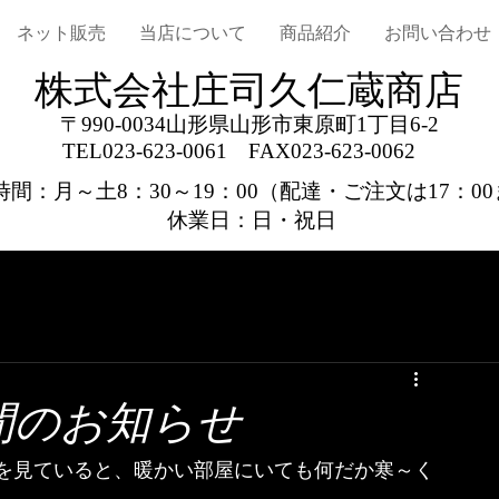
ネット販売
当店について
商品紹介
お問い合わせ
株式会社庄司久仁蔵商店
〒990-0034山形県山形市東原町1丁目6-2
TEL023-623-0061
FAX023-623-0062
間：月～土8：30～19：00
（配達・ご注文は17：0
休業日：日・祝日
間のお知らせ
を見ていると、暖かい部屋にいても何だか寒～く