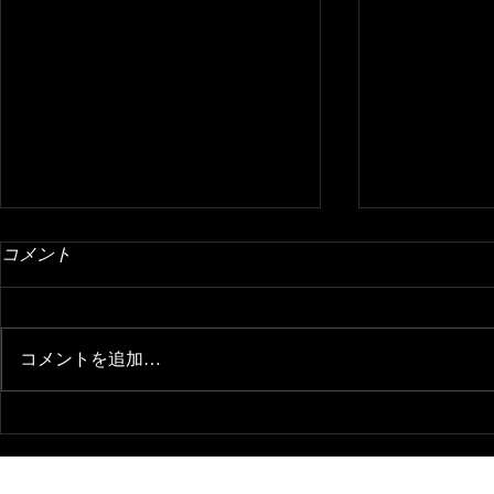
コメント
コメントを追加…
絶品！ヤマキチの塩麹とりの
味たまりで
唐揚げ
を作ろう