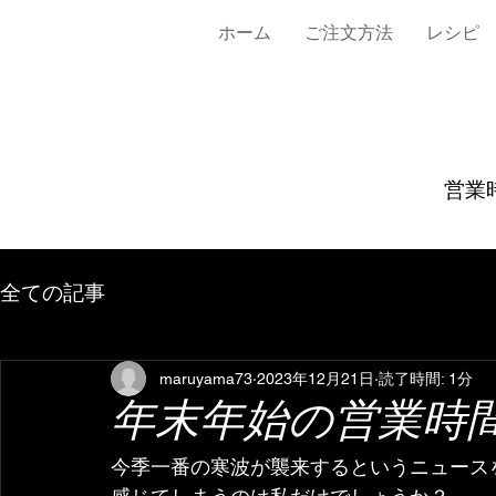
ホーム
ご注文方法
レシピ
営業時
全ての記事
maruyama73
2023年12月21日
読了時間: 1分
年末年始の営業時
今季一番の寒波が襲来するというニュース