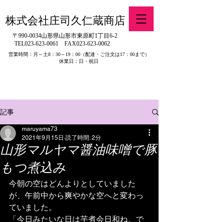
株式会社庄司久仁蔵商店
〒990-0034山形県山形市東原町1丁目6-2
TEL023-623-0061
FAX023-623-0062
営業時間：月～土8：30～19：00
（配達・ご注文は17：00まで）
休業日：日・祝日
​※旧有限会社山吉醤油店（山形県寒河江市）の製品販売について
記事
maruyama73
2021年9月15日
読了時間: 2分
山形マルヤマ醤油味噌で豚
もつ煮込み
今朝の空はどんよりとしていました
が、午前中から爽やかな空へと変わっ
ていました。
「今日みたいな日は芋煮会日和ね。で