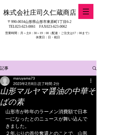
株式会社庄司久仁蔵商店
〒990-0034山形県山形市東原町1丁目6-2
TEL023-623-0061
FAX023-623-0062
営業時間：月～土8：30～19：00
（配達・ご注文は17：00まで）
休業日：日・祝日
​※旧有限会社山吉醤油店（山形県寒河江市）の製品販売について
記事
maruyama73
2023年2月8日
読了時間: 2分
山形マルヤマ醤油の中華そ
ばの素
山形市が昨年のラーメン消費額で日本
一になったとのニュースが舞い込んで
きました。
２年ぶりの首位奪還とのことで、山形