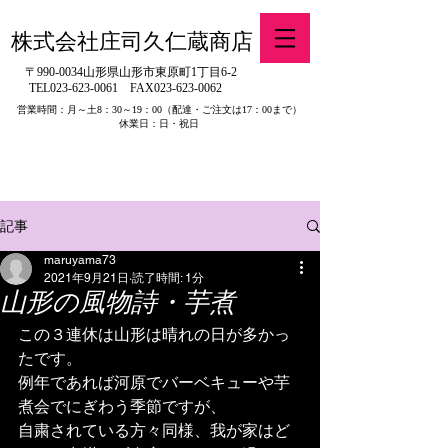
株式会社庄司久仁蔵商店
〒990-0034山形県山形市東原町1丁目6-2
TEL023-623-0061
FAX023-623-0062
営業時間：月～土8：30～19：00
（配達・ご注文は17：00まで）
休業日：日・祝日
​※旧有限会社山吉醤油店（山形県寒河江市）の製品販売について
記事
maruyama73
2021年9月21日
読了時間: 1分
山形の風物詩・芋煮
この３連休は山形は晴れの日が多かっ
たです。
例年であれば河原でバーベキューや芋
煮会でにぎわう季節ですが、
自粛されている方々同様、我が家はど