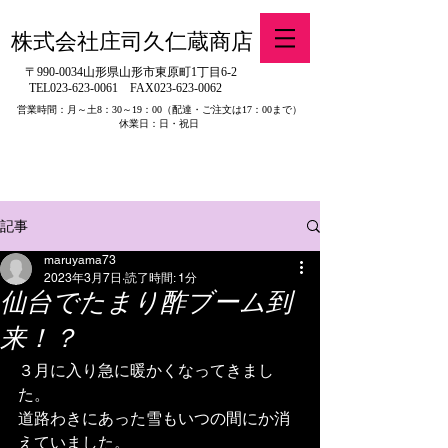
株式会社庄司久仁蔵商店
〒990-0034山形県山形市東原町1丁目6-2
TEL023-623-0061
FAX023-623-0062
営業時間：月～土8：30～19：00
（配達・ご注文は17：00まで）
休業日：日・祝日
​※旧有限会社山吉醤油店（山形県寒河江市）の製品販売について
記事
maruyama73
2023年3月7日
読了時間: 1分
仙台でたまり酢ブーム到
来！？
３月に入り急に暖かくなってきまし
た。
道路わきにあった雪もいつの間にか消
えていました。