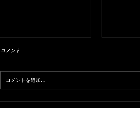
コメント
コメントを追加…
絶品！ヤマキチの塩麹とりの
味たまりで
唐揚げ
を作ろう
​※旧