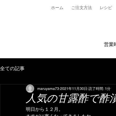
ホーム
ご注文方法
レシピ
営業時
全ての記事
maruyama73
2021年11月30日
読了時間: 1分
人気の甘露酢で酢
明日から１２月。