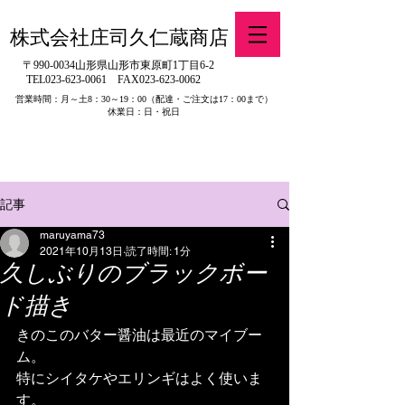
株式会社庄司久仁蔵商店
〒990-0034山形県山形市東原町1丁目6-2
TEL023-623-0061
FAX023-623-0062
営業時間：月～土8：30～19：00
（配達・ご注文は17：00まで）
休業日：日・祝日
​※旧有限会社山吉醤油店（山形県寒河江市）の製品販売について
記事
maruyama73
2021年10月13日
読了時間: 1分
久しぶりのブラックボー
ド描き
きのこのバター醤油は最近のマイブー
ム。
特にシイタケやエリンギはよく使いま
す。