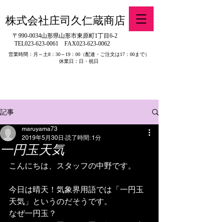
株式会社庄司久仁蔵商店
〒990-0034山形県山形市東原町1丁目6-2
TEL023-623-0061
FAX023-623-0062
営業時間：月～土8：30～19：00
（配達・ご注文は17：00まで）
休業日：日・祝日
​※旧有限会社山吉醤油店（山形県寒河江市）の製品販売について
記事
maruyama73
2019年5月30日
読了時間: 1分
一円玉天気
こんにちは、スタッフの中野です。
今日は晴天！気象界用語では「一円玉
天気」というのだそうです。
なぜ一円玉？