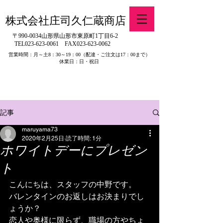
株式会社庄司久仁蔵商店
〒990-0034山形県山形市東原町1丁目6-2
TEL023-623-0061
FAX023-623-0062
営業時間：月～土8：30～19：00
（配達・ご注文は17：00まで）
休業日：日・祝日
​※旧有限会社山吉醤油店（山形県寒河江市）の製品販売について
記事
maruyama73
2020年2月25日
読了時間: 1分
ホワイトデーにプレゼン
ト
こんにちは、スタッフの中野です。
バレンタインのお返しはお決まりでし
ょうか？
恋人や奥様に限らず、職場の方やちょ