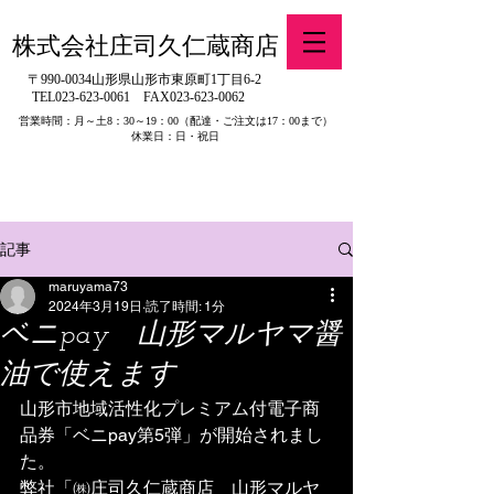
株式会社庄司久仁蔵商店
〒990-0034山形県山形市東原町1丁目6-2
TEL023-623-0061
FAX023-623-0062
営業時間：月～土8：30～19：00
（配達・ご注文は17：00まで）
休業日：日・祝日
​※旧有限会社山吉醤油店（山形県寒河江市）の製品販売について
記事
maruyama73
2024年3月19日
読了時間: 1分
ベニpay 山形マルヤマ醤
油で使えます
山形市地域活性化プレミアム付電子商
品券「ベニpay第5弾」が開始されまし
た。
弊社「㈱庄司久仁蔵商店　山形マルヤ