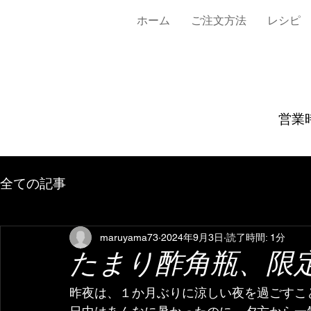
ホーム
ご注文方法
レシピ
営業時
全ての記事
maruyama73
2024年9月3日
読了時間: 1分
たまり酢角瓶、限定
昨夜は、１か月ぶりに涼しい夜を過ごすこ