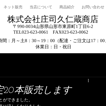
ネット販売
当店について
商品紹介
お問い合わせ
株式会社庄司久仁蔵商店
〒990-0034山形県山形市東原町1丁目6-2
TEL023-623-0061
FAX023-623-0062
間：月～土8：30～19：00
（配達・ご注文は17：0
休業日：日・祝日
20本販売します
とができました。