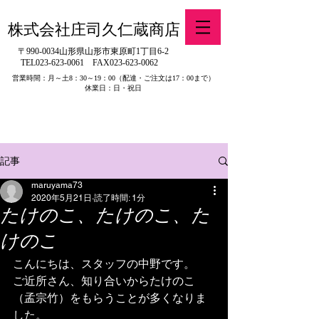
株式会社庄司久仁蔵商店
〒990-0034山形県山形市東原町1丁目6-2
TEL023-623-0061
FAX023-623-0062
営業時間：月～土8：30～19：00
（配達・ご注文は17：00まで）
休業日：日・祝日
​※旧有限会社山吉醤油店（山形県寒河江市）の製品販売について
記事
maruyama73
2020年5月21日
読了時間: 1分
たけのこ、たけのこ、た
けのこ
こんにちは、スタッフの中野です。
ご近所さん、知り合いからたけのこ
（孟宗竹）をもらうことが多くなりま
した。