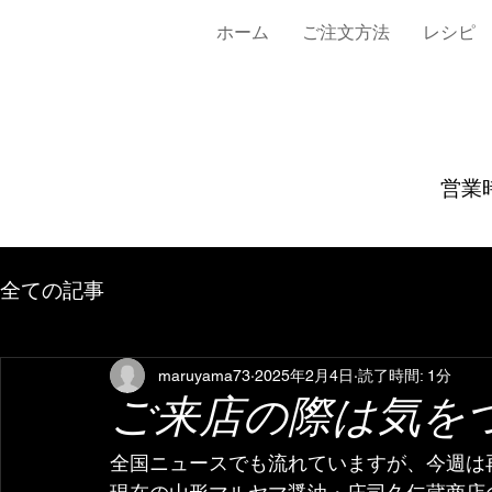
ホーム
ご注文方法
レシピ
営業時
全ての記事
maruyama73
2025年2月4日
読了時間: 1分
ご来店の際は気を
全国ニュースでも流れていますが、今週は