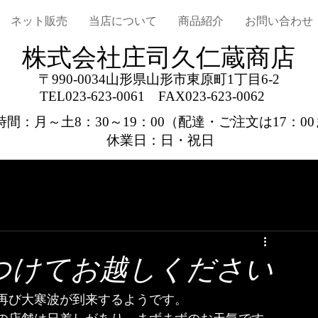
ネット販売
当店について
商品紹介
お問い合わせ
株式会社庄司久仁蔵商店
〒990-0034山形県山形市東原町1丁目6-2
TEL023-623-0061
FAX023-623-0062
間：月～土8：30～19：00
（配達・ご注文は17：0
休業日：日・祝日
つけてお越しください
再び大寒波が到来するようです。