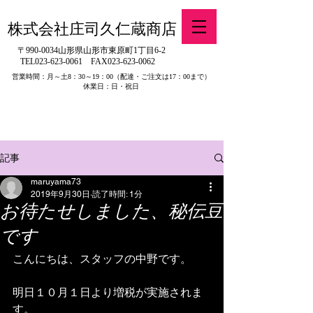
株式会社庄司久仁蔵商店
〒990-0034山形県山形市東原町1丁目6-2
TEL023-623-0061
FAX023-623-0062
営業時間：月～土8：30～19：00
（配達・ご注文は17：00まで）
休業日：日・祝日
​※旧有限会社山吉醤油店（山形県寒河江市）の製品販売について
記事
maruyama73
2019年9月30日
読了時間: 1分
お待たせしました、秘伝豆
です
こんにちは、スタッフの中野です。
明日１０月１日より増税が実施されま
す。