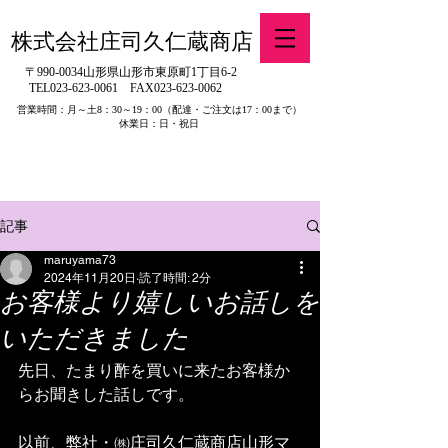
株式会社庄司久仁蔵商店
〒990-0034山形県山形市東原町1丁目6-2
TEL023-623-0061
FAX023-623-0062
営業時間：月～土8：30～19：00
（配達・ご注文は17：00まで）
休業日：日・祝日
​※旧有限会社山吉醤油店（山形県寒河江市）の製品販売について
記事
maruyama73
2024年11月20日
読了時間: 2分
お客様より嬉しいお話しを
いただきました
先日、たまり酢を買いに来たお客様か
らお聞きした話しです。
以前、弊社・㈱庄司久仁蔵商店山形マ