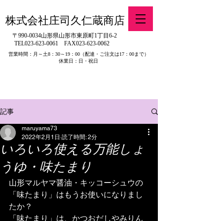
株式会社庄司久仁蔵商店
〒990-0034山形県山形市東原町1丁目6-2
TEL023-623-0061
FAX023-623-0062
営業時間：月～土8：30～19：00
（配達・ご注文は17：00まで）
休業日：日・祝日
​※旧有限会社山吉醤油店（山形県寒河江市）の製品販売について
記事
maruyama73
2022年2月1日
読了時間: 2分
いろいろ使える万能しょ
うゆ・味たまり
山形マルヤマ醤油・キッコーシュウの
「味たまり」はもうお使いになりまし
たか？
「味たまり」は、かつおだしやみりん