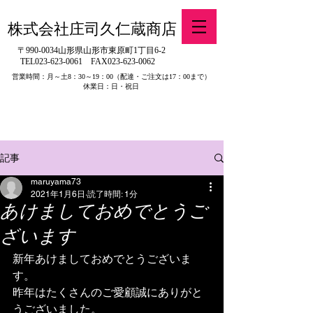
株式会社庄司久仁蔵商店
〒990-0034山形県山形市東原町1丁目6-2
TEL023-623-0061
FAX023-623-0062
営業時間：月～土8：30～19：00
（配達・ご注文は17：00まで）
休業日：日・祝日
​※旧有限会社山吉醤油店（山形県寒河江市）の製品販売について
記事
maruyama73
2021年1月6日
読了時間: 1分
あけましておめでとうご
ざいます
新年あけましておめでとうございま
す。
昨年はたくさんのご愛顧誠にありがと
うございました。